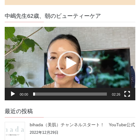
中嶋先生62歳、朝のビューティーケア
動
画
プ
レ
ー
ヤ
ー
00:00
02:26
最近の投稿
bihada（美肌）チャンネルスタート！ YouTube公式
2022年12月29日